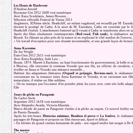
Les Hauts de Hurlevent
D'Andrea Arnold
Royaume-Uni 2012 2h08 vost numérique
Avec Kaya Scodelario, James Howson…
Sélection officielle Festival de Venise 2011
Angleterre, XIXème siècle. Heathcliff, un enfant vagabond, est recueilli par M. Earnsha
devient le protégé de Cathy. A la mort de M. Earnshaw, Cathy est courtisée par le f
Heathcliff s'enfuit. L'attachement fraternel qu'il vouait à Cathy se transforme alors e
Après des films résolument contemporains (
Red road
,
Fish tank
), la réalisatrice
Brontë. En filmant au plus près de la nature et en explorant le côté sombre de l'oeuvre, 
« Un travail d'exception pour une réussite incontestable, et une grande leçon de lectu
Anna Karenine
De Joe Wright
Etats-Unis 2012 2h11 vost numérique
Avec Keira Knightley, Jude Law…
Russie, 1874. Mariée à Karénine, un haut fonctionnaire du gouvernement, la belle et ard
à Moscou, elle rencontre la comtesse Vronski que son fils, un officier de cavalerie, v
éveiller en Anna et Vronski une attirance mutuelle…
Habitué des adaptations littéraires (
Orgueil et préjugés
,
Reviens-moi
), le réalisate
concentrant sur la romance entre Anna Karenine et Vronski, et en racontant son film
tentaculaire, il réalise un film sublime.
« On ne manque pas l'occasion d'en prendre plein les yeux avec cette très belle adap
Elle
Jours de pêche en Patagonie
De Carlos Sorín
Argentine 2012 1h18 vost numérique
Avec Alejandro Awada, Victoria Almeida…
Marco décide de partir en Patagonie s'initier à la pêche au requin. Ce nouvel hobby ne 
de Puerto Deseado…
Après les très beaux
Historias minimas
,
Bombon el perro
et
La fenêtre
, le réalisat
paysages de Patagonie et propose un film émouvant, épuré et délicat.
« En héritier du grand cinéma humaniste de jadis - son regard tendre fait songer à De 
The master