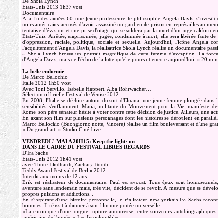
De Shola Lynch
Etats-Unis 2013 1h37 vost
Documentaire
A la fin des années 60, une jeune professeure de philosophie, Angela Davis, s'investit 
noirs américains accusés d'avoir assassiné un gardien de prison en représailles au me
tentative d'évasion et une prise d'otage qui se soldera par la mort d'un juge californi
Etats-Unis. Arrêtée, emprisonnée, jugée, condamnée à mort, elle sera libérée faute de 
d'oppression, raciale, politique, sociale et sexuelle. Aujourd'hui, l'icône Angela 
l'acquittement d'Angela Davis, la réalisatrice Shola Lynch réalise un documentaire passi
« Shola Lynch brosse un portrait magnifique de cette femme d'exception. La force
d'Angela Davis, mais de l'écho de la lutte qu'elle poursuit encore aujourd'hui. » 20 min
La belle endormie
De Marco Bellochio
Italie 2012 1h50 vost
Avec Toni Servillo, Isabelle Huppert, Alba Rohrwacher…
Sélection officielle Festival de Venise 2012
En 2008, l'Italie se déchire autour du sort d'Eluana, une jeune femme plongée dans le 
sensibilités s'enflamment. Maria, militante du Mouvement pour la Vie, manifeste deva
Rome, son père sénateur hésite à voter contre cette décision de justice. Ailleurs, une act
En axant son film sur plusieurs personnages dont les histoires se déroulent en parallèl
Marco Bellochio (Buongiorno notte, Vincere) réalise un film bouleversant et d'une grande
« Du grand art. » Studio Ciné Live
VENDREDI 3 MAI A 20H15: Keep the lights on
DANS LE CADRE DU FESTIVAL LIBRES REGARDS
D'Ira Sachs
Etats-Unis 2012 1h41 vost
avec Thure Lindhardt, Zachary Booth...
Teddy Award Festival de Berlin 2012
Interdit aux moins de 12 ans
Erik est réalisateur de documentaire. Paul est avocat. Tous deux sont homosexuels, 
aventure sans lendemain mais, très vite, décident de se revoir. À mesure que se dévelo
propres pulsions et addictions...
En s'inspirant d'une histoire personnelle, le réalisateur new-yorkais Ira Sachs racon
hommes. Il réussit à donner à son film une portée universelle.
«La chronique d'une longue rupture amoureuse, entre souvenirs autobiographiques 
américains de l'année. » Les Inrockuptibles