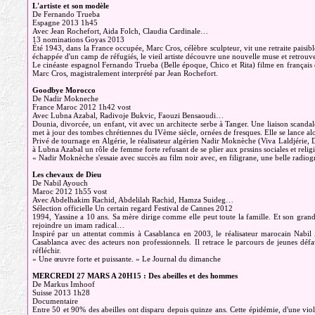
L'artiste et son modèle
De Fernando Trueba
Espagne 2013 1h45
Avec Jean Rochefort, Aida Folch, Claudia Cardinale…
13 nominations Goyas 2013
Été 1943, dans la France occupée, Marc Cros, célèbre sculpteur, vit une retraite pais
échappée d'un camp de réfugiés, le vieil artiste découvre une nouvelle muse et retrouv
Le cinéaste espagnol Fernando Trueba (Belle époque, Chico et Rita) filme en français e
Marc Cros, magistralement interprété par Jean Rochefort.
Goodbye Morocco
De Nadir Mokneche
France Maroc 2012 1h42 vost
Avec Lubna Azabal, Radivoje Bukvic, Faouzi Bensaoudi…
Dounia, divorcée, un enfant, vit avec un architecte serbe à Tanger. Une liaison scandal
met à jour des tombes chrétiennes du IVème siècle, ornées de fresques. Elle se lance alo
Privé de tournage en Algérie, le réalisateur algérien Nadir Moknèche (Viva Laldjérie, D
à Lubna Azabal un rôle de femme forte refusant de se plier aux prssins sociales et religi
« Nadir Moknèche s'essaie avec succès au film noir avec, en filigrane, une belle rad
Les chevaux de Dieu
De Nabil Ayouch
Maroc 2012 1h55 vost
Avec Abdelhakim Rachid, Abdelilah Rachid, Hamza Suideg…
Sélection officielle Un certain regard Festival de Cannes 2012
1994, Yassine a 10 ans. Sa mère dirige comme elle peut toute la famille. Et son gra
rejoindre un imam radical…
Inspiré par un attentat commis à Casablanca en 2003, le réalisateur marocain Nabil
Casablanca avec des acteurs non professionnels. Il retrace le parcours de jeunes défav
réfléchir.
« Une œuvre forte et puissante. » Le Journal du dimanche
MERCREDI 27 MARS A 20H15 : Des abeilles et des hommes
De Markus Imhoof
Suisse 2013 1h28
Documentaire
Entre 50 et 90% des abeilles ont disparu depuis quinze ans. Cette épidémie, d'une vio