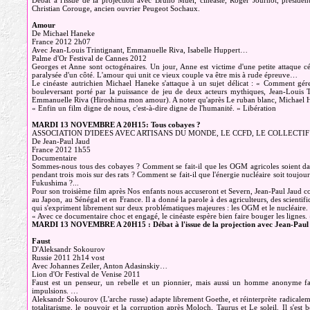
Débat à l'issue de la projection avec Bruno Muel, cinéaste, Roger Journot, présid
Christian Corouge, ancien ouvrier Peugeot Sochaux.
Amour
De Michael Haneke
France 2012 2h07
Avec Jean-Louis Trintignant, Emmanuelle Riva, Isabelle Huppert…
Palme d'Or Festival de Cannes 2012
Georges et Anne sont octogénaires. Un jour, Anne est victime d'une petite attaque céréb
paralysée d'un côté. L'amour qui unit ce vieux couple va être mis à rude épreuve…
Le cinéaste autrichien Michael Haneke s'attaque à un sujet délicat : « Comment gére
bouleversant porté par la puissance de jeu de deux acteurs mythiques, Jean-Louis T
Emmanuelle Riva (Hiroshima mon amour). A noter qu'après Le ruban blanc, Michael H
« Enfin un film digne de nous, c'est-à-dire digne de l'humanité. » Libération
MARDI 13 NOVEMBRE A 20H15: Tous cobayes ?
ASSOCIATION D'IDEES AVEC ARTISANS DU MONDE, LE CCFD, LE COLLECTIF 
De Jean-Paul Jaud
France 2012 1h55
Documentaire
Sommes-nous tous des cobayes ? Comment se fait-il que les OGM agricoles soient dans l
pendant trois mois sur des rats ? Comment se fait-il que l'énergie nucléaire soit toujo
Fukushima ?...
Pour son troisième film après Nos enfants nous accuseront et Severn, Jean-Paul Jaud conti
au Japon, au Sénégal et en France. Il a donné la parole à des agriculteurs, des scienti
qui s'expriment librement sur deux problématiques majeures : les OGM et le nucléaire.
« Avec ce documentaire choc et engagé, le cinéaste espère bien faire bouger les lignes
MARDI 13 NOVEMBRE A 20H15 : Débat à l'issue de la projection avec Jean-Paul H
Faust
D'Aleksandr Sokourov
Russie 2011 2h14 vost
Avec Johannes Zeiler, Anton Adasinskiy…
Lion d'Or Festival de Venise 2011
Faust est un penseur, un rebelle et un pionnier, mais aussi un homme anonyme fait
impulsions. …
Aleksandr Sokourov (L'arche russe) adapte librement Goethe, et réinterprète radicalemen
totalitarisme, le pouvoir et la corruption après Moloch, Taurus et Le soleil. Il s'es