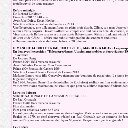
Ne ratez pas ce documentaire rare tourné par Chris Marker à Paris en 1962, mis en 
(re)découvrir de toute urgence.
Before midnight
De Richard Linklater
Etats-Unis 2013 1h48 vost
Avec Julie Delpy, Ethan Hawke…
Sélection officielle Festival de Sundance 2013
Une île grecque, une villa magnifique, en plein mois d'août. Céline, son mari Jesse et l
retour à Paris, surprise : les amis offrent au couple une nuit dans un hôtel de charme, 
Vingt ans après Before sunrise et dix ans après Before sunset, Richard Linklater réuni
de Jesse et de Céline. Il réalise une subtile radiographie du sentiment amoureux.
« Des sentiments vrais et du beau cinéma. » 20 minutes
DIMANCHE 14 JUILLET A 16H, 18H ET 20H15, MARDI 16 A 14H15 : Les paraplu
En lien avec l'exposition "Kilomètres/heure, Utopies automobiles et ferroviaires 
13 octobre
De Jacques Demy
France 1964 1h31 version restaurée
Avec Catherine Deneuve, Nino Castelnuevo…
Palme d'Or Festival de Cannes 1964
Sélection Cannes Classics Festival de Cannes 2013
Madame Emery et sa fille Geneviève tiennent une boutique de parapluies. La jeune fe
la guerre d'Algérie…
En 1964, Jacques Demy (Les demoiselles de Rochefort) réalisait un film entièrement c
voir et revoir sans modération, ne serait-ce que pour sa sublime séquence d'adieux dan
Le roi et l'oiseau
SORTIE NATIONALE DE LA VERSION RESTAUREE
De Paul Grimault
France 1980 1h27 version restaurée
Film d'animation
Film pour enfants à partir de 3 ans
Un roi tyrannique veut épouser une modeste bergère. Mais celle-ci aime un petit ramo
Réalisé en 1979, ce chef-d'oeuvre, réalisé par Paul Grimault sur un scénario de Ja
source d'inspiration notamment de Hayao Miyazaki. De quoi ravir petits et grands !
Le congrès