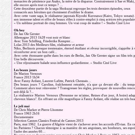
menacées de pénitence par Asako, la mère de la disparue. Contrairement à Sae et Maki, 
elle encore après tout ce temps ? …
Cette deuxième partie de la saga Shokuzai regroupe les trois derniers épisodes, ceux
consacrés aux héroïnes qui choisissent d'oublier le drame.
Avec cette vaste saga, le réalisateur japonais Kiyoshi Kurosawa (Kairo, Tokyo sonata)
son immense talent et offre de beaux rôles à contre-emploi à cinq actrices très populair
« Un sublime portrait de cinq femmes. Un vrai coup de maître ! » Studio Ciné Live
Oh boy
De Jan Ole Gerster
Allemagne 2013 1h28 vost noir et blanc
Avec Tom Schilling, Friederike Kempter…
Lolas 2013 des Meilleurs film, réalisateur et acteur
Niko, Berlinois presque trentenaire, éternel étudiant et rêveur incorrigible, s'apprête à
réconforter avec un bon café...
Avec cette étonnante quête dans les rues de Berlin, Jan Ole Gerster signe un film très 
Une belle découverte.
« Une réjouissante balade sous influence godardienne. » Studio Ciné Live
Les beaux jours
De Marion Vernoux
France 2013 1h34
Avec Fanny Ardant, Laurent Lafitte, Patrick Chesnais…
Des beaux jours ? Caroline, fraîchement retraitée, n'a que ça devant elle : du temp
Comment alors tout réinventer ? Transgresser les règles, provoquer de nouvelles renc
soit déjà là ?...
La réalisatrice Marion Vernoux (Personne ne m'aime, Reines d'un jour, A boire) ada
cheveux blancs". En offrant un rôle magnifique à Fanny Ardant, elle réalise un très be
Le joli mai
De Chris Marker et Pierre Lhomme
France 1963 2h16
Documentaire
Sélection Cannes Classics Festival de Cannes 2013
Paris, mai 1962. La guerre d'Algérie vient de s'achever avec les accords d'Evian. En c
les Parisiens ? Chacun témoigne à sa manière de ses angoisses, ses bonheurs, ses espoir
l'aube des années 60…