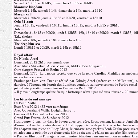
Samedi à 13h55 et 16h05, dimanche à 13h55 et 16h05
Moonrise kingdom
Mercredi à 14h, samedi à 14h, dimanche à 14h, mardi à 1810
Margin call
Mercredi à 20h20, jeudi à 13h55 et 20h20, vendredi à 18h10
Oslo 31 août
Jeudi à 16h15, vendredi à 16h15, lundi à 16h15, mardi à 16h15 et 20h15
Tabou
Dimanche à 18h15 et 20h20, lundi à 13h55, 16h, 18h10 et 20h20, mardi à 13h55, 16
Take shelter
Mercredi à 18h, samedi à 18h, dimanche à 18h
The deep blue sea
Lundi à 16h15 et 20h20, mardi à 14h et 18h10
Royal affair
De Nikolaj Arcel
Danemark 2012 2h16 vost numérique
Avec Mads Mikkelsen, Alicia Vikander, Mikkel Boe Folsgaard…
Ours d'argent Festival de Berlin 2012
Danemark 1770. La passion secrète que voue la reine Caroline Mathilde au médecin du
nation toute entière...
Produit par Lars von Trier et réalisé par Nikolaj Arcel (scénariste de Millenium), ce
danoise, à l'époque où l'esprit des Lumières conduira au renversement de l'ordre social
prix d'interprétation masculine au Festival de Berlin 2012.
« Il y avait longtemps qu'une fresque historique n'avait pas été aussi réussie.» 20 minut
Les bêtes du sud sauvage
De Benh Zeitlin
Etats-Unis 2012 1h32 vost numérique
Avec Quvenzhané Wallis, Dwight Henry…
Caméra d'Or Festival de Cannes 2012
Grand Prix Festival de Sundance 2012
Hushpuppy, 6 ans, vit dans le bayou avec son père. Brusquement, la nature s'emballe
d'aurochs. Avec la montée des eaux, Hushpuppy décide de partir à la recherche de sa
En adaptant une pièce de Lucy Alibar, le cinéaste new-yorkais Benh Zeitlin pose ses c
en adoptant le point de vue d'une petite file de six ans, il réalise un superbe film poéti
« Premier film dont l'ouragan a cueilli notre rédaction dans une émotion unanime. Grand