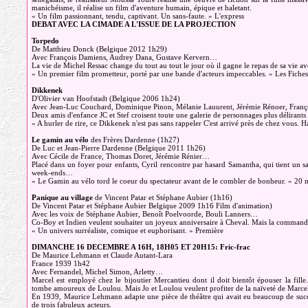
manichéisme, il réalise un film d'aventure humain, épique et haletant.
« Un film passionnant, tendu, captivant. Un sans-faute. » L'express
DEBAT AVEC LA CIMADE A L'ISSUE DE LA PROJECTION
Torpedo
De Matthieu Donck (Belgique 2012 1h29)
Avec François Damiens, Audrey Dana, Gustave Kervern…
La vie de Michel Ressac change du tout au tout le jour où il gagne le repas de sa vie 
« Un premier film prometteur, porté par une bande d'acteurs impeccables. » Les Fiche
Dikkenek
D'Olivier van Hoofstadt (Belgique 2006 1h24)
Avec Jean-Luc Couchard, Dominique Pinon, Mélanie Lauurent, Jérémie Rénoer, Fran
Deux amis d'enfance JC et Stef croisent toute une galerie de personnages plus délirants l
« A hurler de rire, ce Dikkenek n'est pas sans rappeler C'est arrivé près de chez vous
Le gamin au vélo
des Frères Dardenne (1h27)
De Luc et Jean-Pierre Dardenne (Belgique 2011 1h26)
Avec Cécile de France, Thomas Doret, Jérémie Rénier…
Placé dans un foyer pour enfants, Cyril rencontre par hasard Samantha, qui tient un sal
week-ends…
« Le Gamin au vélo tord le coeur du spectateur avant de le combler de bonheur. » 20 
Panique au village
de Vincent Patar et Stéphane Aubier (1h16)
De Vincent Patar et Stéphane Aubier Belgique 2009 1h16 Film d'animation)
Avec les voix de Stéphane Aubier, Benoît Poelvoorde, Bouli Lanners…
Co-Boy et Indien veulent souhaiter un joyeux anniversaire à Cheval. Mais la commande 
« Un univers surréaliste, comique et euphorisant. » Première
DIMANCHE 16 DECEMBRE A 16H, 18H05 ET 20H15: Fric-frac
De Maurice Lehmann et Claude Autant-Lara
France 1939 1h42
Avec Fernandel, Michel Simon, Arletty…
Marcel est employé chez le bijoutier Mercantieu dont il doit bientôt épouser la fil
tombe amoureux de Loulou. Mais Jo et Loulou veulent profiter de la naïveté de Marce
En 1939, Maurice Lehmann adapte une pièce de théâtre qui avait eu beaucoup de succès
de trois fabuleux acteurs.