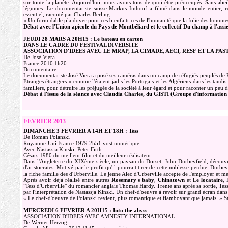
sur toute la planète. Aujourd'hui, nous avons tous de quoi être préoccupés. Sans abeil
légumes. Le documentariste suisse Markus Imhoof a filmé dans le monde entier, renc
essentiel, raconté par Charles Berling.
« Un formidable plaidoyer pour ces bienfaitrices de l'humanité que la folie des hommes
Débat avec l'Union apicole du Pays de Montbéliard et le collectif Du champ à l'assie
JEUDI 28 MARS A 20H15 : Le bateau en carton
DANS LE CADRE DU FESTIVAL DIVERSITE
ASSOCIATION D'IDEES AVEC LE MRAP, LA CIMADE, AECI, RESF ET LA P
De José Viera
France 2010 1h20
Documentaire
Le documentariste José Viera a posé ses caméras dans un camp de réfugiés peuplés de
Etranges étrangers » comme l'étaient jadis les Portugais et les Algériens dans les taudis 
familiers, pour détruire les préjugés de la société à leur égard et pour raconter un peu 
Débat à l'issue de la séance avec Claudia Charles, du GISTI (Groupe d'information 
FEVRIER 2013
DIMANCHE 3 FEVRIER A 14H ET 18H : Tess
De Roman Polanski
Royaume-Uni France 1979 2h51 vost numérique
Avec Nastassja Kinski, Peter Firth…
Césars 1980 du meilleur film et du meilleur réalisateur
Dans l'Angleterre du XIXème siècle, un paysan du Dorset, John Durbeyfield, découvre
d'aristocrates. Motivé par le profit qu'il pourrait tirer de cette noblesse perdue, Durbey
la riche famille des d'Urberville. Le jeune Alec d'Urberville accepte de l'employer et 
Après avoir déjà réalisé entre autres
Rosemary's baby
,
Chinatown
et
Le locataire
, 
"Tess d'Urberville" du romancier anglais Thomas Hardy. Trente ans après sa sortie, Te
par l'interprétation de Nastassja Kinski. Un chef-d'oeuvre à revoir sur grand écran dan
« Le chef-d'oeuvre de Polanski revient, plus romantique et flamboyant que jamais. » S
MERCREDI 6 FEVRIER A 20H15 : Into the abyss
ASSOCIATION D'IDEES AVEC AMNESTY INTERNATIONAL
De Werner Herzog