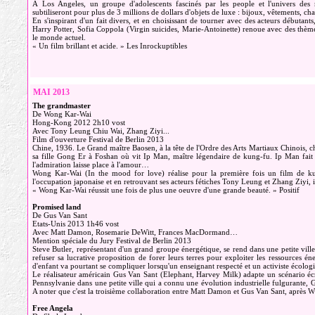
À Los Angeles, un groupe d'adolescents fascinés par les people et l'univers des m
subtiliseront pour plus de 3 millions de dollars d'objets de luxe : bijoux, vêtements, c
En s'inspirant d'un fait divers, et en choisissant de tourner avec des acteurs débuta
Harry Potter, Sofia Coppola (Virgin suicides, Marie-Antoinette) renoue avec des thèmes 
le monde actuel.
« Un film brillant et acide. » Les Inrockuptibles
MAI 2013
The grandmaster
De Wong Kar-Wai
Hong-Kong 2012 2h10 vost
Avec Tony Leung Chiu Wai, Zhang Ziyi...
Film d'ouverture Festival de Berlin 2013
Chine, 1936. Le Grand maître Baosen, à la tête de l'Ordre des Arts Martiaux Chinois, c
sa fille Gong Er à Foshan où vit Ip Man, maître légendaire de kung-fu. Ip Man fait 
l'admiration laisse place à l'amour…
Wong Kar-Wai (In the mood for love) réalise pour la première fois un film de ku
l'occupation japonaise et en retrouvant ses acteurs fétiches Tony Leung et Zhang Ziyi, i
« Wong Kar-Wai réussit une fois de plus une oeuvre d'une grande beauté. » Positif
Promised land
De Gus Van Sant
Etats-Unis 2013 1h46 vost
Avec Matt Damon, Rosemarie DeWitt, Frances MacDormand…
Mention spéciale du Jury Festival de Berlin 2013
Steve Butler, représentant d'un grand groupe énergétique, se rend dans une petite vill
refuser sa lucrative proposition de forer leurs terres pour exploiter les ressources 
d'enfant va pourtant se compliquer lorsqu'un enseignant respecté et un activiste écologi
Le réalisateur américain Gus Van Sant (Elephant, Harvey Milk) adapte un scénario éc
Pennsylvanie dans une petite ville qui a connu une évolution industrielle fulgurante, G
A noter que c'est la troisième collaboration entre Matt Damon et Gus Van Sant, après W
Free Angela