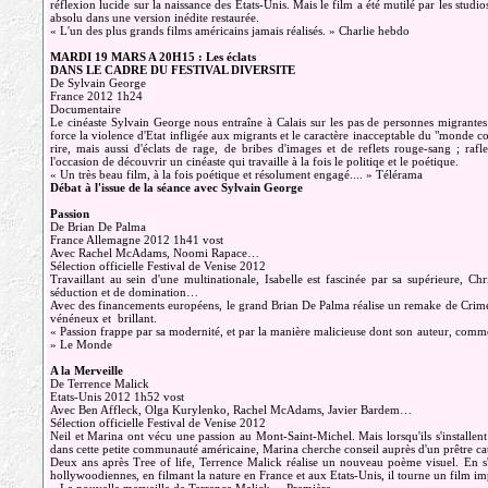
réflexion lucide sur la naissance des Etats-Unis. Mais le film a été mutilé par les studi
absolu dans une version inédite restaurée.
« L'un des plus grands films américains jamais réalisés. » Charlie hebdo
MARDI 19 MARS A 20H15 : Les éclats
DANS LE CADRE DU FESTIVAL DIVERSITE
De Sylvain George
France 2012 1h24
Documentaire
Le cinéaste Sylvain George nous entraîne à Calais sur les pas de personnes migrant
force la violence d'Etat infligée aux migrants et le caractère inacceptable du "monde com
rire, mais aussi d'éclats de rage, de bribes d'images et de reflets rouge-sang ; rafl
l'occasion de découvrir un cinéaste qui travaille à la fois le politiqe et le poétique.
« Un très beau film, à la fois poétique et résolument engagé.... » Télérama
Débat à l'issue de la séance avec Sylvain George
Passion
De Brian De Palma
France Allemagne 2012 1h41 vost
Avec Rachel McAdams, Noomi Rapace…
Sélection officielle Festival de Venise 2012
Travaillant au sein d'une multinationale, Isabelle est fascinée par sa supérieure, Chr
séduction et de domination…
Avec des financements européens, le grand Brian De Palma réalise un remake de Crime
vénéneux et brillant.
« Passion frappe par sa modernité, et par la manière malicieuse dont son auteur, comme 
» Le Monde
A la Merveille
De Terrence Malick
Etats-Unis 2012 1h52 vost
Avec Ben Affleck, Olga Kurylenko, Rachel McAdams, Javier Bardem…
Sélection officielle Festival de Venise 2012
Neil et Marina ont vécu une passion au Mont-Saint-Michel. Mais lorsqu'ils s'installent
dans cette petite communauté américaine, Marina cherche conseil auprès d'un prêtre c
Deux ans après Tree of life, Terrence Malick réalise un nouveau poème visuel. En s'in
hollywoodiennes, en filmant la nature en France et aux Etats-Unis, il tourne un film imp