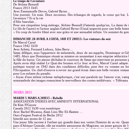
Le temps de l'aventure
De Jérôme Bonnell
France 2013 1h45
Avec Emmanuelle Devos, Gabriel Byrne…
Une journée. Un train. Deux inconnus. Des échanges de regards, le coeur qui bat. Le 
l'aventure ? Et si la vie
d'Alix basculait…
Pour son cinquième long-métrage, Jérôme Bonnell (J'attends quelqu'un, La dame de 
Le fils de l'autre) et l'acteur anglais Gabriel Byrne (Usual suspects) pour une belle hist
« Un coup de foudre filmé avec une grâce et une sensualité infinie. Un sommet du gen
DIMANCHE 28 AVRIL A 15H50, 18H ET 20H15: Les visiteurs du soir
De Marcel Carné
France 1942 1h50
Avec Arletty, Fernand Ledoux, Jules Berry…
Satan délègue, sous l'apparence de ménestrels, deux de ses suppôts, Dominique et Gill
1485. Alors que Dominique réussit sa mission en soumettant à son emprise séductrice l
la fille du baron. Cet amour déchaîne le courroux de Satan qui intervient en personn
Après avoir déjà réalisé Le Quai des brumes et Le Jour se lève, Marcel Carné adapte 
poétique tourné en 1942 dans des conditions difficiles, peut être vu comme un h
l'Occupation. Un chef-d'oeuvre à revoir sur grand écran dans une belle version restaur
pour Les enfants du paradis.
« Joyau d'une infinie richesse métaphorique, c'est une parabole sur l'amour vrai, vain
somnambule des images ressuscitent le merveilleux des contes médiévaux. » Télérama
MARS 2013
MARDI 5 MARS A 20H15 : Rebelle
ASSOCIATION D'IDEES AVEC AMNESTY INTERNATIONAL
De Kim N'Guyen
Canada 2012 1h30 vost numérique
Avec Rachel Mwanza, Alain Lino Mic Eli Bastien …
Ours d'argent Festival de Berlin 2012
Interdit aux moins de 12 ans
Une jeune fille raconte à l'enfant qui grandit dans son ventre l'histoire de sa vie. Quan
pays d'Afrique Centrale, elle est tombée amoureuse du Magicien, un jeune garçon de