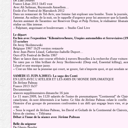
De Ziad Doueiri
France Liban 2013 1h45 vost
Avec Ali Suliman, Reymonde Amsellem…
Etoile d'or Festival de Marrakech 2012
Dans un restaurant de Tel-Aviv, une femme fait exploser une bombe. Toute la journée, l
l'attentat. Au milieu de la nuit, on le rappelle d'urgence pour lui annoncer que la kami
Ancien assistant de Tarantino sur Reservoir Dogs et Pulp Fiction, le réalisateur libana
réalise un film intense.
« Palpitant, angoissant et bouleversant. » Studio Ciné Live
Le départ
En lien avec l'exposition "Kilomètres/heure, Utopies automobiles et ferroviaires 
13 octobre
De Jerzy Skolimowski
Belgique 1967 1h29 version restaurée
Avec Jean-Pierre Léaud, Catherine-Isabelle Duport…
Ours d'Or Festival de Berlin 1967
Marc se lance dans une course effrénée à travers Bruxelles à la recherche d'une voitur
Ne ratez pas ce film brillant de Jerzy Skolimowski (Deep end, Essential killing), a
Léaud et une musique jazzy.
« C'est un film sur la jeunesse qui court, se goure, fait n'importe quoi, et qui soudain se 
SAMEDI 15 JUIN A 20H15: La saga des Conti
EN LIEN AVEC L'ATELIER ET LES AMIS DU MONDE DIPLOMATIQUE
De Jérôme Palteau
France 2013 1h37
Documentaire
séances supplémentaires dimanche 16 juin
Le 11 mars 2009, les 1120 salariés de l'usine de pneumatiques "Continental" de Clairo
cataclysme, ils sont déterminés à se battre. Ce film de Jérôme Palteau relate le conflit.
l'histoire d'un groupe de personnes confrontées à un défi qui engage leurs vies, et por
crise.
« Sous le regard de Jérôme Palteau, les David et Goliath de la Continental de Clairoix
héros de cinéma. » Télérama
Débat à l'issue de la séance avec Jérôme Palteau
Belle du seigneur
De Glenio Bonder