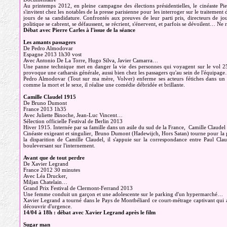
Au printemps 2012, en pleine campagne des élections présidentielles, le cinéaste Pie
s'invitent chez les notables de la presse parisienne pour les interroger sur le traitement
jours de sa candidature. Confrontés aux preuves de leur parti pris, directeurs de jou
politique se cabrent, se défaussent, se récrient, s'énervent, et parfois se dévoilent… Ne 
Débat avec Pierre Carles à l'issue de la séance
Les amants passagers
De Pedro Almodovar
Espagne 2013 1h30 vost
Avec Antonio De La Torre, Hugo Silva, Javier Camarra…
Une panne technique met en danger la vie des personnes qui voyagent sur le vol 25
provoque une catharsis générale, aussi bien chez les passagers qu'au sein de l'équipag
Pedro Almodovar (Tout sur ma mère, Volver) enferme ses acteurs fétiches dans un a
comme la mort et le sexe, il réalise une comédie débridée et brillante.
Camille Claudel 1915
De Bruno Dumont
France 2013 1h35
Avec Juliette Binoche, Jean-Luc Vincent…
Sélection officielle Festival de Berlin 2013
Hiver 1915. Internée par sa famille dans un asile du sud de la France, Camille Claudel v
Cinéaste exigeant et singulier, Bruno Dumont (Hadewijch, Hors Satan) tourne pour la
la disparition de Camille Claudel, il s'appuie sur la correspondance entre Paul Cla
bouleversant sur l'internement.
Avant que de tout perdre
De Xavier Legrand
France 2012 30 minutes
Avec Léa Drucker,
Miljan Chatelain…
Grand Prix Festival de Clermont-Ferrand 2013
Une femme conduit un garçon et une adolescente sur le parking d'un hypermarché…
Xavier Legrand a tourné dans le Pays de Montbéliard ce court-métrage captivant qui a
découvrir d'urgence.
14/04 à 18h : débat avec Xavier Legrand après le film
Sugar man