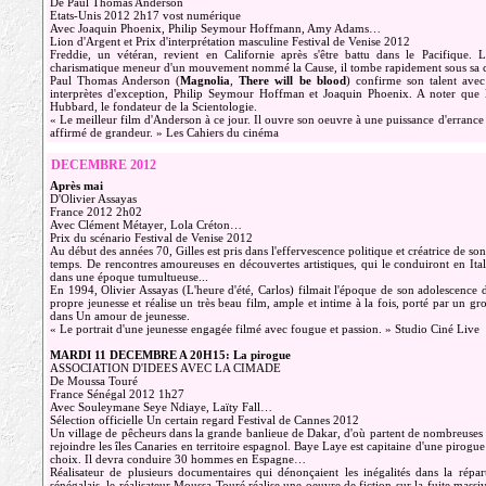
De Paul Thomas Anderson
Etats-Unis 2012 2h17 vost numérique
Avec Joaquin Phoenix, Philip Seymour Hoffmann, Amy Adams…
Lion d'Argent et Prix d'interprétation masculine Festival de Venise 2012
Freddie, un vétéran, revient en Californie après s'être battu dans le Pacifique
charismatique meneur d'un mouvement nommé la Cause, il tombe rapidement sous sa c
Paul Thomas Anderson (
Magnolia
,
There will be blood
) confirme son talent avec
interprètes d'exception, Philip Seymour Hoffman et Joaquin Phoenix. A noter que
Hubbard, le fondateur de la Scientologie.
« Le meilleur film d'Anderson à ce jour. Il ouvre son oeuvre à une puissance d'errance e
affirmé de grandeur. » Les Cahiers du cinéma
DECEMBRE 2012
Après mai
D'Olivier Assayas
France 2012 2h02
Avec Clément Métayer, Lola Créton…
Prix du scénario Festival de Venise 2012
Au début des années 70, Gilles est pris dans l'effervescence politique et créatrice de son
temps. De rencontres amoureuses en découvertes artistiques, qui le conduiront en Ital
dans une époque tumultueuse...
En 1994, Olivier Assayas (L'heure d'été, Carlos) filmait l'époque de son adolescence d
propre jeunesse et réalise un très beau film, ample et intime à la fois, porté par un 
dans Un amour de jeunesse.
« Le portrait d'une jeunesse engagée filmé avec fougue et passion. » Studio Ciné Live
MARDI 11 DECEMBRE A 20H15: La pirogue
ASSOCIATION D'IDEES AVEC LA CIMADE
De Moussa Touré
France Sénégal 2012 1h27
Avec Souleymane Seye Ndiaye, Laïty Fall…
Sélection officielle Un certain regard Festival de Cannes 2012
Un village de pêcheurs dans la grande banlieue de Dakar, d'où partent de nombreuses p
rejoindre les îles Canaries en territoire espagnol. Baye Laye est capitaine d'une pirogue d
choix. Il devra conduire 30 hommes en Espagne…
Réalisateur de plusieurs documentaires qui dénonçaient les inégalités dans la répa
sénégalais, le réalisateur Moussa Touré réalise une oeuvre de fiction sur la fuite massiv