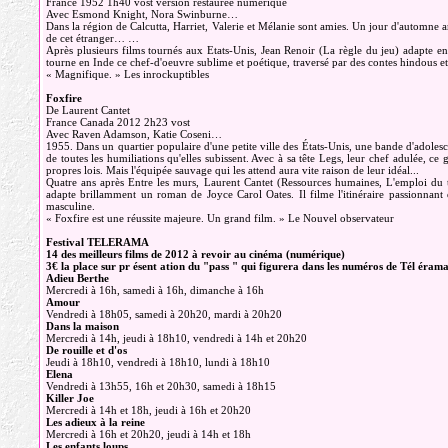
France 1952 1h40 vost version restaurée numérique
Avec Esmond Knight, Nora Swinburne…
Dans la région de Calcutta, Harriet, Valerie et Mélanie sont amies. Un jour d'automne a
de cet étranger… …
Après plusieurs films tournés aux Etats-Unis, Jean Renoir (La règle du jeu) adapte
tourne en Inde ce chef-d'oeuvre sublime et poétique, traversé par des contes hindous et 
« Magnifique. » Les inrockuptibles
Foxfire
De Laurent Cantet
France Canada 2012 2h23 vost
Avec Raven Adamson, Katie Coseni…
1955. Dans un quartier populaire d'une petite ville des États-Unis, une bande d'adolesc
de toutes les humiliations qu'elles subissent. Avec à sa tête Legs, leur chef adulée, ce 
propres lois. Mais l'équipée sauvage qui les attend aura vite raison de leur idéal...
Quatre ans après Entre les murs, Laurent Cantet (Ressources humaines, L'emploi du 
adapte brillamment un roman de Joyce Carol Oates. Il filme l'itinéraire passionnant d
masculine.
« Foxfire est une réussite majeure. Un grand film. » Le Nouvel observateur
Festival TELERAMA
14 des meilleurs films de 2012 à revoir au cinéma (numérique)
3€ la place sur pr ésent ation du "pass " qui figurera dans les numéros de Tél érama
Adieu Berthe
Mercredi à 16h, samedi à 16h, dimanche à 16h
Amour
Vendredi à 18h05, samedi à 20h20, mardi à 20h20
Dans la maison
Mercredi à 14h, jeudi à 18h10, vendredi à 14h et 20h20
De rouille et d'os
Jeudi à 18h10, vendredi à 18h10, lundi à 18h10
Elena
Vendredi à 13h55, 16h et 20h30, samedi à 18h15
Killer Joe
Mercredi à 14h et 18h, jeudi à 16h et 20h20
Les adieux à la reine
Mercredi à 16h et 20h20, jeudi à 14h et 18h
Les enfants loups