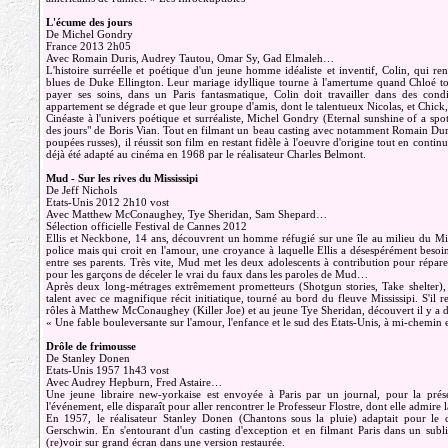
L'écume des jours
De Michel Gondry
France 2013 2h05
Avec Romain Duris, Audrey Tautou, Omar Sy, Gad Elmaleh…
L'histoire surréelle et poétique d'un jeune homme idéaliste et inventif, Colin, qui r
blues de Duke Ellington. Leur mariage idyllique tourne à l'amertume quand Chloé
payer ses soins, dans un Paris fantasmatique, Colin doit travailler dans des cond
appartement se dégrade et que leur groupe d'amis, dont le talentueux Nicolas, et Chick,
Cinéaste à l'univers poétique et surréaliste, Michel Gondry (Eternal sunshine of a sp
des jours" de Boris Vian. Tout en filmant un beau casting avec notamment Romain Dur
poupées russes), il réussit son film en restant fidèle à l'oeuvre d'origine tout en conti
déjà été adapté au cinéma en 1968 par le réalisateur Charles Belmont.
Mud - Sur les rives du Mississipi
De Jeff Nichols
Etats-Unis 2012 2h10 vost
Avec Matthew McConaughey, Tye Sheridan, Sam Shepard…
Sélection officielle Festival de Cannes 2012
Ellis et Neckbone, 14 ans, découvrent un homme réfugié sur une île au milieu du Miss
police mais qui croit en l'amour, une croyance à laquelle Ellis a désespérément besoin
entre ses parents. Très vite, Mud met les deux adolescents à contribution pour réparer
pour les garçons de déceler le vrai du faux dans les paroles de Mud…
Après deux long-métrages extrêmement prometteurs (Shotgun stories, Take shelter),
talent avec ce magnifique récit initiatique, tourné au bord du fleuve Mississipi. S'il
rôles à Matthew McConaughey (Killer Joe) et au jeune Tye Sheridan, découvert il y a d
« Une fable bouleversante sur l'amour, l'enfance et le sud des Etats-Unis, à mi-chemi
Drôle de frimousse
De Stanley Donen
Etats-Unis 1957 1h43 vost
Avec Audrey Hepburn, Fred Astaire…
Une jeune libraire new-yorkaise est envoyée à Paris par un journal, pour la prése
l'événement, elle disparaît pour aller rencontrer le Professeur Flostre, dont elle admire
En 1957, le réalisateur Stanley Donen (Chantons sous la pluie) adaptait pour l
Gerschwin. En s'entourant d'un casting d'exception et en filmant Paris dans un subl
(re)voir sur grand écran dans une version restaurée.