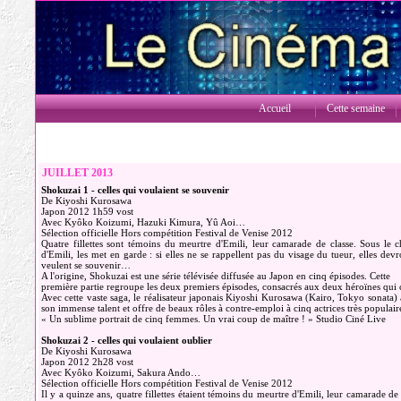
Accueil
Cette semaine
JUILLET 2013
Shokuzai 1 - celles qui voulaient se souvenir
De Kiyoshi Kurosawa
Japon 2012 1h59 vost
Avec Kyôko Koizumi, Hazuki Kimura, Yû Aoi…
Sélection officielle Hors compétition Festival de Venise 2012
Quatre fillettes sont témoins du meurtre d'Emili, leur camarade de classe. Sous le 
d'Emili, les met en garde : si elles ne se rappellent pas du visage du tueur, elles dev
veulent se souvenir…
A l'origine, Shokuzai est une série télévisée diffusée au Japon en cinq épisodes. Cette
première partie regroupe les deux premiers épisodes, consacrés aux deux héroïnes qui 
Avec cette vaste saga, le réalisateur japonais Kiyoshi Kurosawa (Kairo, Tokyo sonata)
son immense talent et offre de beaux rôles à contre-emploi à cinq actrices très populair
« Un sublime portrait de cinq femmes. Un vrai coup de maître ! » Studio Ciné Live
Shokuzai 2 - celles qui voulaient oublier
De Kiyoshi Kurosawa
Japon 2012 2h28 vost
Avec Kyôko Koizumi, Sakura Ando…
Sélection officielle Hors compétition Festival de Venise 2012
Il y a quinze ans, quatre fillettes étaient témoins du meurtre d'Emili, leur camarade de 