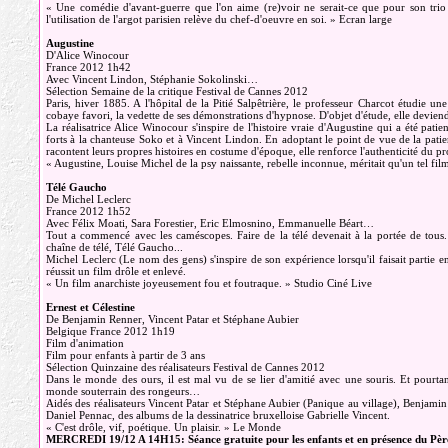
« Une comédie d'avant-guerre que l'on aime (re)voir ne serait-ce que pour son trio
l'utilisation de l'argot parisien relève du chef-d'oeuvre en soi. » Ecran large
Augustine
D'Alice Winocour
France 2012 1h42
Avec Vincent Lindon, Stéphanie Sokolinski…
Sélection Semaine de la critique Festival de Cannes 2012
Paris, hiver 1885. A l'hôpital de la Pitié Salpêtrière, le professeur Charcot étudie un
cobaye favori, la vedette de ses démonstrations d'hypnose. D'objet d'étude, elle devie
La réalisatrice Alice Winocour s'inspire de l'histoire vraie d'Augustine qui a été pat
forts à la chanteuse Soko et à Vincent Lindon. En adoptant le point de vue de la pati
racontent leurs propres histoires en costume d'époque, elle renforce l'authenticité du 
« Augustine, Louise Michel de la psy naissante, rebelle inconnue, méritait qu'un tel film,
Télé Gaucho
De Michel Leclerc
France 2012 1h52
Avec Félix Moati, Sara Forestier, Eric Elmosnino, Emmanuelle Béart…
Tout a commencé avec les caméscopes. Faire de la télé devenait à la portée de tous.
chaîne de télé, Télé Gaucho...
Michel Leclerc (Le nom des gens) s'inspire de son expérience lorsqu'il faisait partie e
réussit un film drôle et enlevé.
« Un film anarchiste joyeusement fou et foutraque. » Studio Ciné Live
Ernest et Célestine
De Benjamin Renner, Vincent Patar et Stéphane Aubier
Belgique France 2012 1h19
Film d'animation
Film pour enfants à partir de 3 ans
Sélection Quinzaine des réalisateurs Festival de Cannes 2012
Dans le monde des ours, il est mal vu de se lier d'amitié avec une souris. Et pourtant
monde souterrain des rongeurs…
Aidés des réalisateurs Vincent Patar et Stéphane Aubier (Panique au village), Benjami
Daniel Pennac, des albums de la dessinatrice bruxelloise Gabrielle Vincent.
« C'est drôle, vif, poétique. Un plaisir. » Le Monde
MERCREDI 19/12 A 14H15: Séance gratuite pour les enfants et en présence du Père