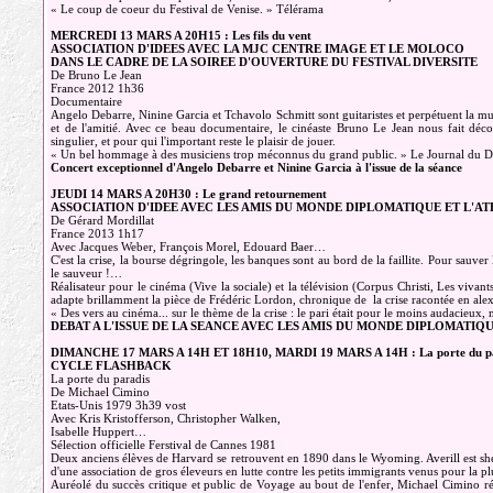
« Le coup de coeur du Festival de Venise. » Télérama
MERCREDI 13 MARS A 20H15 : Les fils du vent
ASSOCIATION D'IDEES AVEC LA MJC CENTRE IMAGE ET LE MOLOCO
DANS LE CADRE DE LA SOIREE D'OUVERTURE DU FESTIVAL DIVERSITE
De Bruno Le Jean
France 2012 1h36
Documentaire
Angelo Debarre, Ninine Garcia et Tchavolo Schmitt sont guitaristes et perpétuent la mu
et de l'amitié. Avec ce beau documentaire, le cinéaste Bruno Le Jean nous fait dé
singulier, et pour qui l'important reste le plaisir de jouer.
« Un bel hommage à des musiciens trop méconnus du grand public. » Le Journal du 
Concert exceptionnel d'Angelo Debarre et Ninine Garcia à l'issue de la séance
JEUDI 14 MARS A 20H30 : Le grand retournement
ASSOCIATION D'IDEE AVEC LES AMIS DU MONDE DIPLOMATIQUE ET L'AT
De Gérard Mordillat
France 2013 1h17
Avec Jacques Weber, François Morel, Edouard Baer…
C'est la crise, la bourse dégringole, les banques sont au bord de la faillite. Pour sauver 
le sauveur !…
Réalisateur pour le cinéma (Vive la sociale) et la télévision (Corpus Christi, Les vivants
adapte brillamment la pièce de Frédéric Lordon, chronique de la crise racontée en ale
« Des vers au cinéma... sur le thème de la crise : le pari était pour le moins audacieux, 
DEBAT A L'ISSUE DE LA SEANCE AVEC LES AMIS DU MONDE DIPLOMATIQ
DIMANCHE 17 MARS A 14H ET 18H10, MARDI 19 MARS A 14H : La porte du pa
CYCLE FLASHBACK
La porte du paradis
De Michael Cimino
Etats-Unis 1979 3h39 vost
Avec Kris Kristofferson, Christopher Walken,
Isabelle Huppert…
Sélection officielle Ferstival de Cannes 1981
Deux anciens élèves de Harvard se retrouvent en 1890 dans le Wyoming. Averill est shér
d'une association de gros éleveurs en lutte contre les petits immigrants venus pour la 
Auréolé du succès critique et public de Voyage au bout de l'enfer, Michael Cimino réa