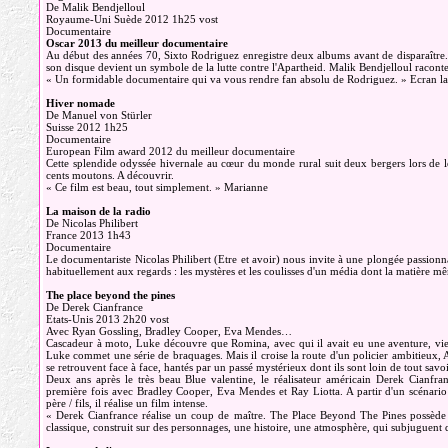
De Malik Bendjelloul
Royaume-Uni Suède 2012 1h25 vost
Documentaire
Oscar 2013 du meilleur documentaire
Au début des années 70, Sixto Rodriguez enregistre deux albums avant de disparaître.
son disque devient un symbole de la lutte contre l'Apartheid. Malik Bendjelloul racont
« Un formidable documentaire qui va vous rendre fan absolu de Rodriguez. » Ecran l
Hiver nomade
De Manuel von Stürler
Suisse 2012 1h25
Documentaire
European Film award 2012 du meilleur documentaire
Cette splendide odyssée hivernale au cœur du monde rural suit deux bergers lors de l
cents moutons. A découvrir.
« Ce film est beau, tout simplement. » Marianne
La maison de la radio
De Nicolas Philibert
France 2013 1h43
Documentaire
Le documentariste Nicolas Philibert (Etre et avoir) nous invite à une plongée passion
habituellement aux regards : les mystères et les coulisses d'un média dont la matière 
The place beyond the pines
De Derek Cianfrance
Etats-Unis 2013 2h20 vost
Avec Ryan Gossling, Bradley Cooper, Eva Mendes…
Cascadeur à moto, Luke découvre que Romina, avec qui il avait eu une aventure, vien
Luke commet une série de braquages. Mais il croise la route d'un policier ambitieux, A
se retrouvent face à face, hantés par un passé mystérieux dont ils sont loin de tout sav
Deux ans après le très beau Blue valentine, le réalisateur américain Derek Cianfra
première fois avec Bradley Cooper, Eva Mendes et Ray Liotta. A partir d'un scénario 
père / fils, il réalise un film intense.
« Derek Cianfrance réalise un coup de maître. The Place Beyond The Pines possède ce
classique, construit sur des personnages, une histoire, une atmosphère, qui subjuguent