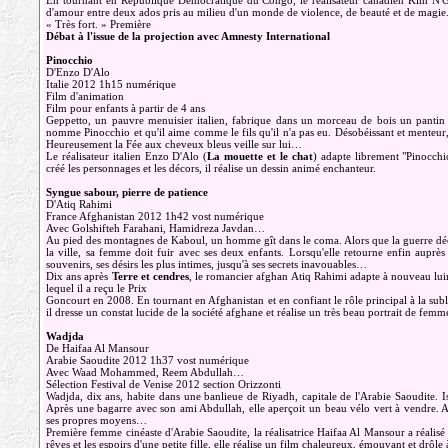
En tournant en République Démocratique du Congo, le réalisateur canadien Kim N'Guye
d'amour entre deux ados pris au milieu d'un monde de violence, de beauté et de magie. 
« Très fort. » Première
Débat à l'issue de la projection avec Amnesty International
Pinocchio
D'Enzo D'Alo
Italie 2012 1h15 numérique
Film d'animation
Film pour enfants à partir de 4 ans
Geppetto, un pauvre menuisier italien, fabrique dans un morceau de bois un pantin 
nomme Pinocchio et qu'il aime comme le fils qu'il n'a pas eu. Désobéissant et menteur
Heureusement la Fée aux cheveux bleus veille sur lui…
Le réalisateur italien Enzo D'Alo (
La mouette et le chat
) adapte librement "Pinocchi
créé les personnages et les décors, il réalise un dessin animé enchanteur.
Syngue sabour, pierre de patience
D'Atiq Rahimi
France Afghanistan 2012 1h42 vost numérique
Avec Golshifteh Farahani, Hamidreza Javdan…
Au pied des montagnes de Kaboul, un homme gît dans le coma. Alors que la guerre dé
la ville, sa femme doit fuir avec ses deux enfants. Lorsqu'elle retourne enfin auprès
souvenirs, ses désirs les plus intimes, jusqu'à ses secrets inavouables…
Dix ans après
Terre et cendres
, le romancier afghan Atiq Rahimi adapte à nouveau lui
lequel il a reçu le Prix
Goncourt en 2008. En tournant en Afghanistan et en confiant le rôle principal à la sub
il dresse un constat lucide de la société afghane et réalise un très beau portrait de femm
Wadjda
De Haifaa Al Mansour
Arabie Saoudite 2012 1h37 vost numérique
Avec Waad Mohammed, Reem Abdullah…
Sélection Festival de Venise 2012 section Orizzonti
Wadjda, dix ans, habite dans une banlieue de Riyadh, capitale de l'Arabie Saoudite. Is
Après une bagarre avec son ami Abdullah, elle aperçoit un beau vélo vert à vendre. Apr
ses propres moyens…
Première femme cinéaste d'Arabie Saoudite, la réalisatrice Haifaa Al Mansour a réalis
rêves et les espoirs d'une petite fille, elle réalise un film chaleureux, émouvant et drôle