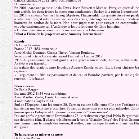
Canada Allemagne 2012 1h45 vost numérique
Documentaire
En 2001, dans une petite ville du Texas, Jason Burkett et Michael Perry, en quête d'une
puis arrêtés, les deux jeunes hommes sont condamnés : Burkett à la prison à perpétuité, 
En 2010 le cinéaste Werner Herzog (
Aguirre
,
Fitzcarraldo
,
La grotte des rêves perd
à cette rencontre, il retourne sur les lieux du crime, interroge les enquêteurs, discute 
bourreau du couloir de la mort. Non pour juger mais pour essayer de comprendre.
enquête passionnante sur l'Amérique et les profondeurs de l'âme humaine.
« Un documentaire saisissant sur le mal ordinaire. » Libération
Débat à l'issue de la projection avec Amnesty International
Renoir
De Gilles Bourdos
France 2012 1h51 numérique
Avec Michel Bouquet, Christa Théret, Vincent Rottiers…
Sélection officielle Un certain regard Festival de Cannes 2012
1915. Auguste Renoir reprend goût à la vie grâce à son modèle, Andrée, éclatante de vi
Andrée et est fasciné…
En traitant des relations entre le peintre Auguste Renoir, et son fils, le futur cinéaste J
captivant.
« L'argument du film est passionnant et délicat, et Bourdos parvient, par la seule grâc
retenue. » Libération
Blancanieves
De Pablo Berger
Espagne 2012 1h44 vost numérique
Avec Maribel Verdú, Daniel Gimenez-Cacho…
4 nominations Goyas 2013
Sud de l'Espagne, dans les années 20. Carmen est une belle jeune fille dont l'enfance a 
hantée par une belle-mère acariâtre. Fuyant un passé dont elle n'a plus mémoire, Carme
toreros qui va l'adopter et lui donner le surnom de "Blancanieves"…
Dix ans après le prometteur Torremolinos 73, le réalisateur espagnol Pablo Berger réali
son deuxième film. Il adapte très librement le conte "Blanche Neige" des Frères Grimm.
une femme dans le monde des toreros, il réalise, dans un superbe noir et blanc, un fil
d'urgence.
Tu honoreras ta mère et ta mère
De Brigitte Roüan