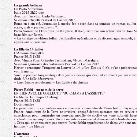
La grande bellezza
De Paolo Sorrentino
Italie 2013 2h22 vost
Avec Toni Servillo, Carlo Verdone…
Sélection officielle Festival de Cannes 2013
Rome en plein été. Journaliste à succès, Jep a écrit dans sa jeunesse un roman qui lui 
écrire, mais y parviendra-t-il ?...
Paolo Sorrentino (This must be the place, Il divo) retrouve son acteur fétiche Toni Serv
beau film sur Rome.
« Un cortège de visions folles, d'embardées opératiques et de décrochages sensuels, à la 
équivalent. » Première
La fille du 14 juillet
D'Antonin Peretjatko
France 2013 1h28
Avec Vimala Pons, Grégoire Tachnakian, Vincent Macaigne…
Sélection Quinzaine des réalisateurs Festival de Cannes 2013
Hector a rencontré Truquette au Louvre le 14 juillet. Depuis, il n'a qu'une préoccupati
voir la mer…
Voici le premier long-métrage d'un jeune cinéaste qui s'est fait connaître par ses courts
drôle. Une belle découverte.
« Une réussite réjouissante. » Les Cahiers du cinéma
Pierre Rabhi - Au nom de la terre
EN LIEN AVEC LE COLLECTIF "DU CHAMP A L'ASSIETTE"
De Marie-Dominique Dhelsing
France 2013 1h38
Documentaire
Ce passionnant documentaire nous emmène à la rencontre de Pierre Rabhi. Paysan, écri
France. Amoureux de la Terre nourricière, engagé depuis quarante ans au service de
consciences pour construire un nouveau modèle de société où «une sobriété heure
civilisations contemporaines. Un documentaire essentiel et d'une actualité brûlante à ne 
« Ceux qui ne connaissent pas encore Pierre Rabhi apprécieront de découvrir dans un do
homme. » Le Monde
L'attentat