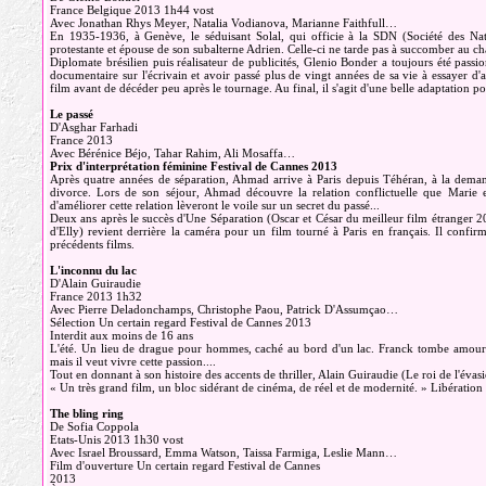
France Belgique 2013 1h44 vost
Avec Jonathan Rhys Meyer, Natalia Vodianova, Marianne Faithfull…
En 1935-1936, à Genève, le séduisant Solal, qui officie à la SDN (Société des Natio
protestante et épouse de son subalterne Adrien. Celle-ci ne tarde pas à succomber a
Diplomate brésilien puis réalisateur de publicités, Glenio Bonder a toujours été pass
documentaire sur l'écrivain et avoir passé plus de vingt années de sa vie à essayer d'ac
film avant de décéder peu après le tournage. Au final, il s'agit d'une belle adaptation 
Le passé
D'Asghar Farhadi
France 2013
Avec Bérénice Béjo, Tahar Rahim, Ali Mosaffa…
Prix d'interprétation féminine Festival de Cannes 2013
Après quatre années de séparation, Ahmad arrive à Paris depuis Téhéran, à la dema
divorce. Lors de son séjour, Ahmad découvre la relation conflictuelle que Marie en
d'améliorer cette relation lèveront le voile sur un secret du passé...
Deux ans après le succès d'Une Séparation (Oscar et César du meilleur film étranger 20
d'Elly) revient derrière la caméra pour un film tourné à Paris en français. Il confir
précédents films.
L'inconnu du lac
D'Alain Guiraudie
France 2013 1h32
Avec Pierre Deladonchamps, Christophe Paou, Patrick D'Assumçao…
Sélection Un certain regard Festival de Cannes 2013
Interdit aux moins de 16 ans
L'été. Un lieu de drague pour hommes, caché au bord d'un lac. Franck tombe amou
mais il veut vivre cette passion....
Tout en donnant à son histoire des accents de thriller, Alain Guiraudie (Le roi de l'évasio
« Un très grand film, un bloc sidérant de cinéma, de réel et de modernité. » Libération
The bling ring
De Sofia Coppola
Etats-Unis 2013 1h30 vost
Avec Israel Broussard, Emma Watson, Taissa Farmiga, Leslie Mann…
Film d'ouverture Un certain regard Festival de Cannes
2013