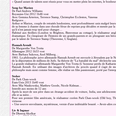
« Quand autant de talents sont réunis pour vous en mettre plein les mirettes, le bonheur 
Song for Marion
De Paul Andrew Williams
Royaume-Uni 2012 1h46 vost
Avec Gemma Arterton, Terrence Stamp, Christopher Eccleston, Vanessa
Redgrave…
Arthur et Marion, couple de retraités londoniens, sont profondément unis malgré leurs
de sa femme à chanter dans une chorale férue de reprises pop décalées et menée par la p
qu'il n'est jamais trop tard pour changer…
Habitué aux thrillers (London to Brighton, Bienvenue au cottage), le réalisateur an
dramatique. En s'inspirant de l'histoire de ses grands-parents et en plongeant son hér
par le talent de Terrence Stamp (Theoreme, L'Anglais).
Hannah Arendt
De Margarethe Von Trotta
Allemagne 2012 1h53 vost
Avec Barbara Sukowa, Axel Milberg…
1961. La philosophe juive allemande Hannah Arendt est envoyée à Jérusalem par le N
de la déportation de millions de Juifs. Sa théorie de “La banalité du mal” déclenche u
La grande réalisatrice allemande Margarethe Von Trotta (L‘honneur perdu de Katharina
Hannah Arendt. En utilisant des images d'archives du procès quand il s'agit d
philosophe mais aussi comme femme, elle réalise un film passionnant, porté par l'int
Stoker
De Park Chan-wook
Etats-Unis 2013 1h40 vost
Avec Mia Wasikowska, Matthew Goode, Nicole Kidman…
Interdit aux moins de 12 ans
Après la mort de son père dans un étrange accident de voiture, India, une adolescente, v
elle et sa mère…
Pour son premier film américain, le réalisateur coréen Park Chan-wook (Old boy, Thir
virtuose.
« Une oeuvre envoûtante, mystérieuse, vernie d'une indéniable beauté. » Avoir-alire.c
Liv & Ingmar
De Dheeraj Akolkar