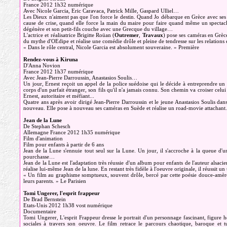
France 2012 1h32 numérique
Avec Nicole Garcia, Eric Caravaca, Patrick Mille, Gaspard Ulliel…
Les Dieux n'aiment pas que l'on force le destin. Quand Jo débarque en Grèce avec ses fils
cause de crise, quand elle force la main du maire pour faire quand même un spectacle, 
dégénère et son petit-fils couche avec une Grecque du village…
L'actrice et réalisatrice Brigitte Roüan (
Outremer
,
Travaux
) pose ses caméras en Grèce
du mythe d'OEdipe et réalise une comédie drôle et pleine de tendresse sur les relations e
« Dans le rôle central, Nicole Garcia est absolument souveraine. » Première
Rendez-vous à Kiruna
D'Anna Novion
France 2012 1h37 numérique
Avec Jean-Pierre Darroussin, Anastasios Soulis…
Un jour, Ernest reçoit un appel de la police suédoise qui le décide à entreprendre un
corps d'un parfait étranger, son fils qu'il n'a jamais connu. Son chemin va croiser ce
Ernest, autoritaire et méfiant...
Quatre ans après avoir dirigé Jean-Pierre Darroussin et le jeune Anastasios Soulis da
nouveau. Elle pose à nouveau ses caméras en Suède et réalise un road-movie attachant.
Jean de la Lune
De Stephan Schesch
Allemagne France 2012 1h35 numérique
Film d'animation
Film pour enfants à partir de 6 ans
Jean de la Lune s'ennuie tout seul sur la Lune. Un jour, il s'accroche à la queue d'u
pourchasse…
Jean de la Lune est l'adaptation très réussie d'un album pour enfants de l'auteur alsa
réalise lui-même Jean de la lune. En restant très fidèle à l'oeuvre originale, il réussit u
« Un film au graphisme somptueux, souvent drôle, bercé par cette poésie douce-amère
leurs parents. » Le Parisien
Tomi Ungerer, l'esprit frappeur
De Brad Bernstein
Etats-Unis 2012 1h38 vost numérique
Documentaire
Tomi Ungerer, L'esprit Frappeur dresse le portrait d'un personnage fascinant, figure
sociales à travers son oeuvre. Le film retrace le parcours chaotique, baroque et t