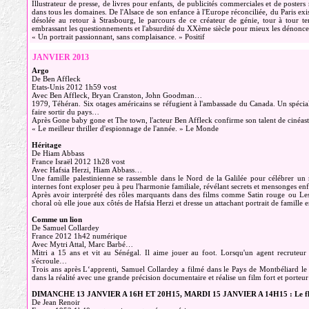
Illustrateur de presse, de livres pour enfants, de publicités commerciales et de posters
dans tous les domaines. De l'Alsace de son enfance à l'Europe réconciliée, du Paris exi
désolée au retour à Strasbourg, le parcours de ce créateur de génie, tour à tour te
embrassant les questionnements et l'absurdité du XXème siècle pour mieux les dénonce
« Un portrait passionnant, sans complaisance. » Positif
JANVIER 2013
Argo
De Ben Affleck
Etats-Unis 2012 1h59 vost
Avec Ben Affleck, Bryan Cranston, John Goodman…
1979, Téhéran. Six otages américains se réfugient à l'ambassade du Canada. Un spécialis
faire sortir du pays…
Après Gone baby gone et The town, l'acteur Ben Affleck confirme son talent de cinéaste 
« Le meilleur thriller d'espionnage de l'année. » Le Monde
Héritage
De Hiam Abbass
France Israël 2012 1h28 vost
Avec Hafsia Herzi, Hiam Abbass…
Une famille palestinienne se rassemble dans le Nord de la Galilée pour célébrer un 
internes font exploser peu à peu l'harmonie familiale, révélant secrets et mensonges e
Après avoir interprété des rôles marquants dans des films comme Satin rouge ou Les
choral où elle joue aux côtés de Hafsia Herzi et dresse un attachant portrait de famille 
Comme un lion
De Samuel Collardey
France 2012 1h42 numérique
Avec Mytri Attal, Marc Barbé…
Mitri a 15 ans et vit au Sénégal. Il aime jouer au foot. Lorsqu'un agent recruteur 
s'écroule…
Trois ans après L‘apprenti, Samuel Collardey a filmé dans le Pays de Montbéliard le 
dans la réalité avec une grande précision documentaire et réalise un film fort et porteur d
DIMANCHE 13 JANVIER A 16H ET 20H15, MARDI 15 JANVIER A 14H15 : Le fl
De Jean Renoir