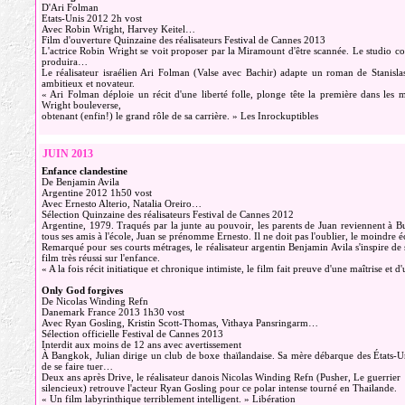
D'Ari Folman
Etats-Unis 2012 2h vost
Avec Robin Wright, Harvey Keitel…
Film d'ouverture Quinzaine des réalisateurs Festival de Cannes 2013
L'actrice Robin Wright se voit proposer par la Miramount d'être scannée. Le studio com
produira…
Le réalisateur israélien Ari Folman (Valse avec Bachir) adapte un roman de Stanisla
ambitieux et novateur.
« Ari Folman déploie un récit d'une liberté folle, plonge tête la première dans les
Wright bouleverse,
obtenant (enfin!) le grand rôle de sa carrière. » Les Inrockuptibles
JUIN 2013
Enfance clandestine
De Benjamin Avila
Argentine 2012 1h50 vost
Avec Ernesto Alterio, Natalia Oreiro…
Sélection Quinzaine des réalisateurs Festival de Cannes 2012
Argentine, 1979. Traqués par la junte au pouvoir, les parents de Juan reviennent à Bu
tous ses amis à l'école, Juan se prénomme Ernesto. Il ne doit pas l'oublier, le moindre é
Remarqué pour ses courts métrages, le réalisateur argentin Benjamin Avila s'inspire de 
film très réussi sur l'enfance.
« A la fois récit initiatique et chronique intimiste, le film fait preuve d'une maîtrise et d
Only God forgives
De Nicolas Winding Refn
Danemark France 2013 1h30 vost
Avec Ryan Gosling, Kristin Scott-Thomas, Vithaya Pansringarm…
Sélection officielle Festival de Cannes 2013
Interdit aux moins de 12 ans avec avertissement
À Bangkok, Julian dirige un club de boxe thaïlandaise. Sa mère débarque des États-Unis 
de se faire tuer…
Deux ans après Drive, le réalisateur danois Nicolas Winding Refn (Pusher, Le guerrier
silencieux) retrouve l'acteur Ryan Gosling pour ce polar intense tourné en Thailande.
« Un film labyrinthique terriblement intelligent. » Libération