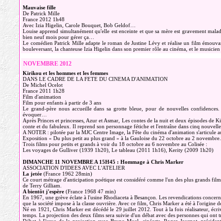
Mauvaise fille
De Patrick Mille
France 2012 1h48
Avec Izia Higelin, Carole Bouquet, Bob Geldof…
Louise apprend simultanément qu'elle est enceinte et que sa mère est gravement malade. 
bien neuf mois pour gérer ça…
Le comédien Patrick Mille adapte le roman de Justine Lévy et réalise un film émouva
bouleversant, la chanteuse Izia Higelin dans son premier rôle au cinéma, et le musicie
NOVEMBRE 2012
Kirikou et les hommes et les femmes
DANS LE CADRE DE LA FETE DU CINEMA D'ANIMATION
De Michel Ocelot
France 2011 1h28
Film d'animation
Film pour enfants à partir de 3 ans
Le grand-père nous accueille dans sa grotte bleue, pour de nouvelles confidences. 
évoquer…
Après Princes et princesses, Azur et Asmar, Les contes de la nuit et deux épisodes de 
conte et du fabuleux. Il reprend son personnage fétiche et l'entraîne dans cinq nouvell
A NOTER : pilotée par la MJC Centre Image, la Fête du cinéma d'animation s'articule au
Exposition « Du plus petit au plus grand » à la Gauloise du 22 octobre au 2 novembre.
Trois films pour petits et grands à voir du 18 octobre au 6 novembre au Colisée :
Les voyages de Gulliver (1939 1h20), Le tableau (2011 1h16), Kerity (2009 1h20)
DIMANCHE 11 NOVEMBRE A 15H45 : Hommage à Chris Marker
ASSOCIATION D'IDEES AVEC L'ATELIER
La jetée
(France 1962 28min)
Ce court métrage d'anticipation poétique est considéré comme l'un des plus grands film
de Terry Gilliam.
A bientôt j'espère
(France 1968 47 min)
En 1967, une grève éclate à l'usine Rhodiaceta à Besançon. Les revendications concernent
que la société impose à la classe ouvrière. Avec ce film, Chris Marker a été à l'origin
Né en 1921, Chris Marker est décédé le 29 juillet 2012. Tout à la fois réalisateur, écri
temps. La projection des deux films sera suivie d'un débat avec des personnes qui ont tr