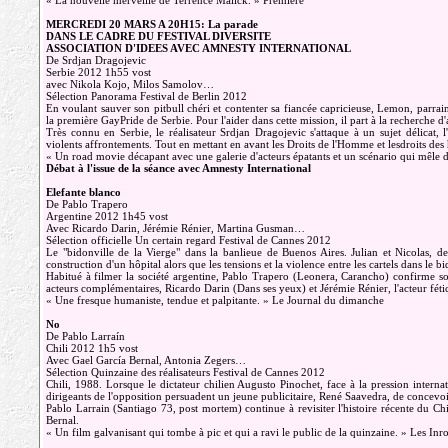
« La nouvelle merveille de Terrence Malick. » Première
MERCREDI 20 MARS A 20H15: La parade
DANS LE CADRE DU FESTIVAL DIVERSITE
ASSOCIATION D'IDEES AVEC AMNESTY INTERNATIONAL
De Srdjan Dragojevic
Serbie 2012 1h55 vost
avec Nikola Kojo, Milos Samolov…
Sélection Panorama Festival de Berlin 2012
En voulant sauver son pitbull chéri et contenter sa fiancée capricieuse, Lemon, parrain
la première GayPride de Serbie. Pour l'aider dans cette mission, il part à la recherche
Très connu en Serbie, le réalisateur Srdjan Dragojevic s'attaque à un sujet délicat,
violents affrontements. Tout en mettant en avant les Droits de l'Homme et lesdroits des 
« Un road movie décapant avec une galerie d'acteurs épatants et un scénario qui mêle dr
Débat à l'issue de la séance avec Amnesty International
Elefante blanco
De Pablo Trapero
Argentine 2012 1h45 vost
Avec Ricardo Darin, Jérémie Rénier, Martina Gusman…
Sélection officielle Un certain regard Festival de Cannes 2012
Le "bidonville de la Vierge" dans la banlieue de Buenos Aires. Julian et Nicolas, de
construction d'un hôpital alors que les tensions et la violence entre les cartels dans le
Habitué à filmer la société argentine, Pablo Trapero (Leonera, Carancho) confirme son
acteurs complémentaires, Ricardo Darin (Dans ses yeux) et Jérémie Rénier, l'acteur fét
« Une fresque humaniste, tendue et palpitante. » Le Journal du dimanche
No
De Pablo Larraín
Chili 2012 1h5 vost
Avec Gael García Bernal, Antonia Zegers…
Sélection Quinzaine des réalisateurs Festival de Cannes 2012
Chili, 1988. Lorsque le dictateur chilien Augusto Pinochet, face à la pression interna
dirigeants de l'opposition persuadent un jeune publicitaire, René Saavedra, de conce
Pablo Larrain (Santiago 73, post mortem) continue à revisiter l'histoire récente du Chi
Bernal.
« Un film galvanisant qui tombe à pic et qui a ravi le public de la quinzaine. » Les Inr